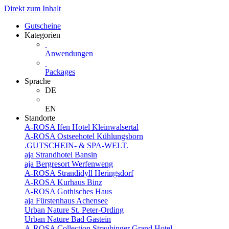
Direkt zum Inhalt
Gutscheine
Kategorien
Anwendungen
Packages
Sprache
DE
EN
Standorte
A-ROSA Ifen Hotel Kleinwalsertal
A-ROSA Ostseehotel Kühlungsborn
.GUTSCHEIN- & SPA-WELT.
aja Strandhotel Bansin
aja Bergresort Werfenweng
A-ROSA Strandidyll Heringsdorf
A-ROSA Kurhaus Binz
A-ROSA Gothisches Haus
aja Fürstenhaus Achensee
Urban Nature St. Peter-Ording
Urban Nature Bad Gastein
A-ROSA Collection Straubinger Grand Hotel